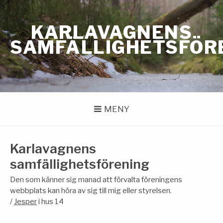
Hoppa
till
KARLAVAGNENS
innehåll
SAMFÄLLIGHETSFÖR
MENY
Karlavagnens
samfällighetsförening
Den som känner sig manad att förvalta föreningens
webbplats kan höra av sig till mig eller styrelsen.
/
Jesper
i hus 14