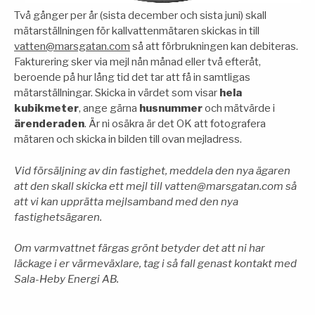
Två gånger per år (sista december och sista juni) skall
mätarställningen för kallvattenmätaren skickas in till
vatten@marsgatan.com
så att förbrukningen kan debiteras.
Fakturering sker via mejl nån månad eller två efteråt,
beroende på hur lång tid det tar att få in samtligas
mätarställningar. Skicka in värdet som visar
hela
kubikmeter
, ange gärna
husnummer
och mätvärde i
ärenderaden
. Är ni osäkra är det OK att fotografera
mätaren och skicka in bilden till ovan mejladress.
Vid försäljning av din fastighet, meddela den nya ägaren
att den skall skicka ett mejl till vatten@marsgatan.com så
att vi kan upprätta mejlsamband med den nya
fastighetsägaren.
Om varmvattnet färgas grönt betyder det att ni har
läckage i er värmeväxlare, tag i så fall genast kontakt med
Sala-Heby Energi AB.